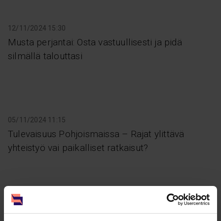
12/11/2024 15:30
Musta perjantai: Osta vastuullisesti ja pidä
silmällä talouttasi
05/11/2024 11:15
Tulevaisuus Pohjoismaissa – Rajat ylittävä
yhteistyö vai paikalliset ratkaisut?
24/10/2024 09:00