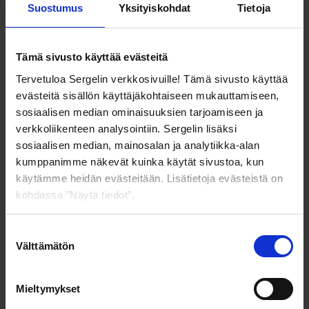
Yritykset hyökkäyksen kohteena – puolustaudu
Suostumus
Yksityiskohdat
Tietoja
petoksia vastaan!
Tämä sivusto käyttää evästeitä
Tervetuloa Sergelin verkkosivuille! Tämä sivusto käyttää
evästeitä sisällön käyttäjäkohtaiseen mukauttamiseen,
sosiaalisen median ominaisuuksien tarjoamiseen ja
16/10/2024 09:00
verkkoliikenteen analysointiin. Sergelin lisäksi
Vastuullisuus, joka muuttaa pelin – Sergel
sosiaalisen median, mainosalan ja analytiikka-alan
näyttää tietä
kumppanimme näkevät kuinka käytät sivustoa, kun
käytämme heidän evästeitään. Lisätietoja evästeistä on
kohdassa ”Näytä tiedot”.
Voit joko sallia kaikki evästeet tai valita alta sallimasi
Suostumuksen
03/10/2024 10:00
evästeet ja vahvistaa valinnan. Voit muuttaa valintaasi
Välttämätön
valinta
sivun alaosan linkistä "Muuta evästeasetuksia".
Sergel Connect Wholesale World Congress -
tapahtumassa 2024
Mieltymykset