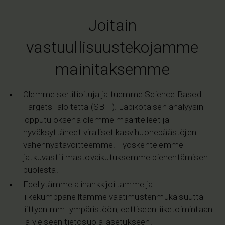
Joitain
vastuullisuustekojamme
mainitaksemme
Olemme sertifioituja ja tuemme Science Based
Targets -aloitetta (SBTi). Läpikotaisen analyysin
lopputuloksena olemme määritelleet ja
hyväksyttäneet viralliset kasvihuonepäästöjen
vähennystavoitteemme. Työskentelemme
jatkuvasti ilmastovaikutuksemme pienentämisen
puolesta.
Edellytämme alihankkijoiltamme ja
liikekumppaneiltamme vaatimustenmukaisuutta
liittyen mm. ympäristöön, eettiseen liiketoimintaan
ja yleiseen tietosuoja-asetukseen.