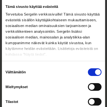
2030 mennessä.
Tämä sivusto käyttää evästeitä
Tavoittelemme johtoasemaa vastuullisen toiminnan saralla
Tervetuloa Sergelin verkkosivuille! Tämä sivusto käyttää
— ei pelkästään puheiden, vaan tekojen avulla.
evästeitä sisällön käyttäjäkohtaiseen mukauttamiseen,
Sitoutumisemme YK:n kestävän kehityksen tavoitteisiin,
sosiaalisen median ominaisuuksien tarjoamiseen ja
ymmärtämyksemme taloudellisen vastuullisuuden
verkkoliikenteen analysointiin. Sergelin lisäksi
keskeisestä roolista ja investointimme digitalisaatioon sekä
sosiaalisen median, mainosalan ja analytiikka-alan
tekoälyyn auttavat meitä ottamaan askelia kohti vihreämpää
ja vastuullisempaa tulevaisuutta meille kaikille.
kumppanimme näkevät kuinka käytät sivustoa, kun
käytämme heidän evästeitään. Lisätietoja evästeistä on
kohdassa ”Näytä tiedot”.
Voit joko sallia kaikki evästeet tai valita alta sallimasi
Suostumuksen
Sergelin eettiset
evästeet ja vahvistaa valinnan. Voit muuttaa valintaasi
Välttämätön
valinta
sivun alaosan linkistä "Muuta evästeasetuksia".
toimintaohjeet
Mieltymykset
Katso eettiset toimintaohjeemme täältä.
Tilastot