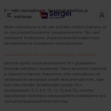
Sergelin vastuullisuus: Sisäänrakennettua ja
todennettavaa
Meille vastuullisuus ei ole vain politiikka muiden joukossa; se
on osa yrityskulttuuriamme tunnuslauseemme ”We care”
mukaisesti. Keskitymme ympäristöasioiden lisäksi myös
taloudelliseen ja sosiaaliseen vastuullisuuteen.
Sitoutumisemme YK:n kestävän kehityksen tavoitteisiin
Olemme ylpeitä sitoumuksestamme YK:n globaaleihin
kestävän kehityksen tavoitteisiin. Nämä tavoitteet inspiroivat
ja ohjaavat työtämme. Katsomme, ettei vastuullisuus ole
välttämätöntä ainoastaan omalle liiketoiminnallemme, vaan
koko liike-elämälle. Keskittymällä useisiin YK:n
tavoitealueisiin (3, 5, 8, 9, 10, 12, 13, and 16), olemme
saavuttaneet merkittäviä edistysaskeleita matkallamme yhä
vastuullisempaa päivittäistä toimintaa.