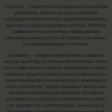
Ympäristö
– Haluamme olla edistämässä hiilineutraalia
yhteiskuntaa. Olemme sitoutuneet jatkuvasti
parantamaan liiketoimintamme ympäristövaikutuksia ja
tukemaan ympäristövastuullista toimintaa. Autamme
asiakkaitamme pienentämään hiilijalanjälkeään
tarjoamalla palveluita, jotka mahdollistavat tehokkaan
ja ympäristöystävällisen toiminnan.
Sosiaalinen
– Sergelissä kes­kei­sim­mät so­si­aa­li­sen
vas­tuun alu­eet liit­ty­vät eet­ti­seen lii­ke­toi­min­taan, toi­min­
nan tur­val­li­suu­teen, hen­ki­lös­tön tas­a­puo­li­seen ja rei­luun
koh­te­luun. Sergelin so­si­aa­li­nen vas­tuu si­säl­tää si­tou­tu­
mi­sen yh­teis­kun­taan, sen hen­ki­lös­töön, asiak­kai­siin ja
mui­hin si­dos­ryh­miin. Sergelin so­si­aa­li­nen vas­tuu si­säl­
tää eet­ti­sen ja kes­tä­vän lii­ke­toi­min­nan, ter­veel­li­sen
työym­pä­ris­tön ja -olo­suh­teet, työ­ter­vey­teen ja toi­min­
nan vas­tuul­li­se­na yri­tys­kan­sa­lai­se­na. Hen­ki­lös­töä ja
muita tär­kei­tä si­dos­ryh­miä kan­nus­te­taan ja osal­lis­te­