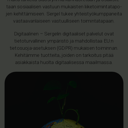
taan so­si­aa­li­sen vas­tuun mu­kais­ten lii­ke­toi­min­ta­ta­po­
jen ke­hit­tä­mi­seen. Sergel tukee yh­teis­työ­kump­pa­nei­ta
vas­taa­van­lais­een vas­tuul­lis­een toi­min­ta­ta­paan.
Digitaalinen
– Sergelin digitaaliset palvelut ovat
tietoturvallinen ympäristö ja mahdollistaa EU:n
tietosuoja-asetuksen (GDPR) mukaisen toiminnan.
Kehitämme tuotteita, joiden on tarkoitus pitää
asiakkaista huolta digitaalisessa maailmassa.