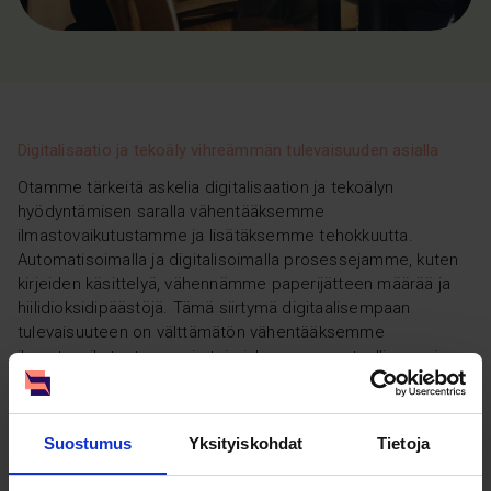
Digitalisaatio ja tekoäly vihreämmän tulevaisuuden asialla
Otamme tärkeitä askelia digitalisaation ja tekoälyn
hyödyntämisen saralla vähentääksemme
ilmastovaikutustamme ja lisätäksemme tehokkuutta.
Automatisoimalla ja digitalisoimalla prosessejamme, kuten
kirjeiden käsittelyä, vähennämme paperijätteen määrää ja
hiilidioksidipäästöjä. Tämä siirtymä digitaalisempaan
tulevaisuuteen on välttämätön vähentääksemme
ilmastovaikutustamme ja toimiaksemme vastuullisemmin.
Teknologiassa on potentiaalia auttaa meitä saavuttamaan
ainakin 70 % vastuullisuustavoitteistamme. Meidän tulee olla
samalla tietoisia energian käytön suhteen, ottaen huomioon
Suostumus
Yksityiskohdat
Tietoja
sen, että esimerkiksi datan tallentaminen tulee
muodostamaan 20 % kaikesta sähkön kulutuksesta vuoteen