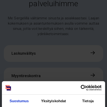
palveluihimme
Me Sergelillä välitämme sinusta ja asiakkaastasi. Laajan
kokemuksen ja asiantuntemuksen avulla voimme auttaa
sinua, jotta voit keskittyä siihen, mikä on tärkeintä,
ydinliiketoimintaasi.
Laskunvälitys
Myyntireskontra
Perintä
Suostumus
Yksityiskohdat
Tietoja