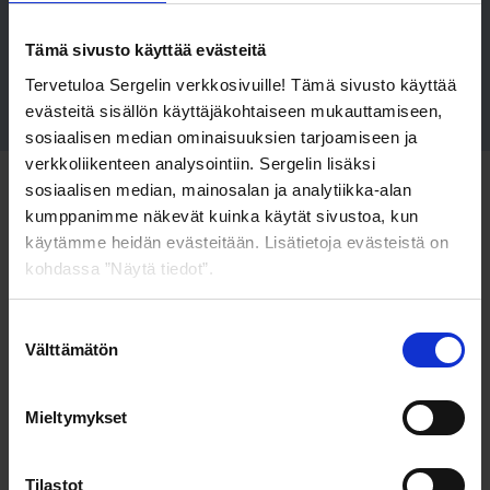
Tämä sivusto käyttää evästeitä
Saatavien osto
Tervetuloa Sergelin verkkosivuille! Tämä sivusto käyttää
evästeitä sisällön käyttäjäkohtaiseen mukauttamiseen,
sosiaalisen median ominaisuuksien tarjoamiseen ja
verkkoliikenteen analysointiin. Sergelin lisäksi
sosiaalisen median, mainosalan ja analytiikka-alan
Haluatko lisätietoja
kumppanimme näkevät kuinka käytät sivustoa, kun
käytämme heidän evästeitään. Lisätietoja evästeistä on
palveluistamme?
kohdassa ”Näytä tiedot”.
Kerromme, kuinka voimme palvelujemme avulla tehostaa
Voit joko sallia kaikki evästeet tai valita alta sallimasi
Suostumuksen
yrityksesi saatavienhallintaa ja parantaa asiakaskokemusta.
evästeet ja vahvistaa valinnan. Voit muuttaa valintaasi
Välttämätön
valinta
Huom! Jos olet saanut meiltä perintäkirjeen, et voi ottaa
sivun alaosan linkistä "Muuta evästeasetuksia".
meihin yhteyttä lomakkeen kautta.
Mieltymykset
Etunimi *
Tilastot