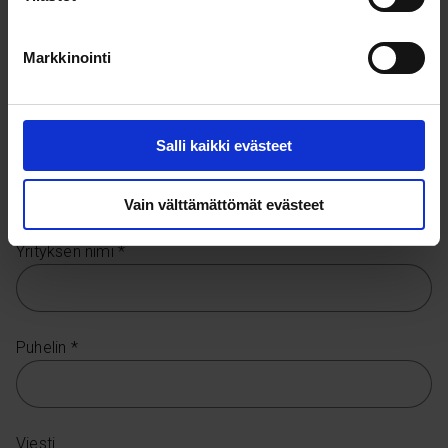
Markkinointi
Sukunimi *
Salli kaikki evästeet
Sähköposti *
Vain välttämättömät evästeet
Yrityksen nimi *
Puhelin *
Viesti