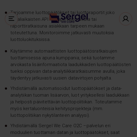
Tarjoamme luottopäätökset tai luottoraportit joko
reaaliaikaisten API –rajapintojen avulla tai
raporttiratkaisuna asiakkaan tarpeen mukaan
toteutettuna. Monitoroimme jatkuvasti muutoksia
luottoluokituksissa.
Käytämme automaattisten luottopäätösratkaisujen
tuottamisessa apuna kumppania, sekä tuotamme
arvokasta lisäinformaatiota laadukkaiden luottopäätösten
tueksi oppivan data-analytiikkaratkaisumme avulla, joka
täydentyy jatkuvasti uusien datavirtojen pohjalta.
Yhdistämällä automatisoidut luottopäätökset ja data-
analytiikan tuoman lisäarvon, luot yrityksellesi laadukkaan
ja helposti päivitettävän luottopolitiikan. Toteutamme
myös kertaluonteisia kehitysprojekteja (mm.
luottopolitiikan nykytilanteen analyysi).
Yhdistämällä Sergel We Care O2C –palvelun eri
moduulien tuottaman datan ja luottopäätökset, saat