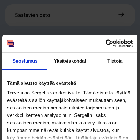
Saatavien osto
Haluatko lisätietoja
Suostumus
Yksityiskohdat
Tietoja
palveluistamme?
Tämä sivusto käyttää evästeitä
Kerromme, kuinka voimme palvelujemme avulla tehostaa
yrityksesi saatavienhallintaa ja parantaa asiakaskokemusta.
Tervetuloa Sergelin verkkosivuille! Tämä sivusto käyttää
Huom! Jos olet saanut meiltä perintäkirjeen, et voi ottaa
evästeitä sisällön käyttäjäkohtaiseen mukauttamiseen,
meihin yhteyttä lomakkeen kautta.
sosiaalisen median ominaisuuksien tarjoamiseen ja
verkkoliikenteen analysointiin. Sergelin lisäksi
sosiaalisen median, mainosalan ja analytiikka-alan
Etunimi *
kumppanimme näkevät kuinka käytät sivustoa, kun
käytämme heidän evästeitään. Lisätietoja evästeistä on