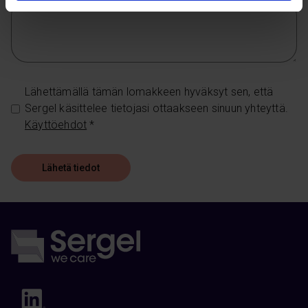
Lähettämällä tämän lomakkeen hyväksyt sen, että
Sergel käsittelee tietojasi ottaakseen sinuun yhteyttä.
Käyttöehdot
*
Lähetä tiedot