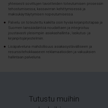
yhteisesti sovittujen tavoitteiden toteutumisen prosessin
tehostumisessa, kassavirran kehittymisessä ja
maksukäyttäytymisen nopeutumisessa.
Palvelu on toteutettu kaikilta osin hyvää kirjanpitotapaa ja
Suomen lainsäädäntöä noudattaen ja integroituu
joustavasti yleisimpiin asiakashallinta-, laskutus- ja
kirjanpitojärjestelmiin.
Lisäpalveluna mahdollisuus asiakasystävälliseen ja
resurssitehokkaaseen reklamaatioiden ja vakuuksien
hallintaan palveluna.
Tutustu muihin