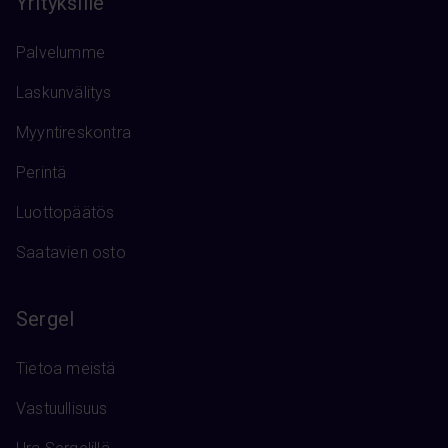
Yrityksille
Palvelumme
Laskunvälitys
Myyntireskontra
Perintä
Luottopäätös
Saatavien osto
Sergel
Tietoa meistä
Vastuullisuus