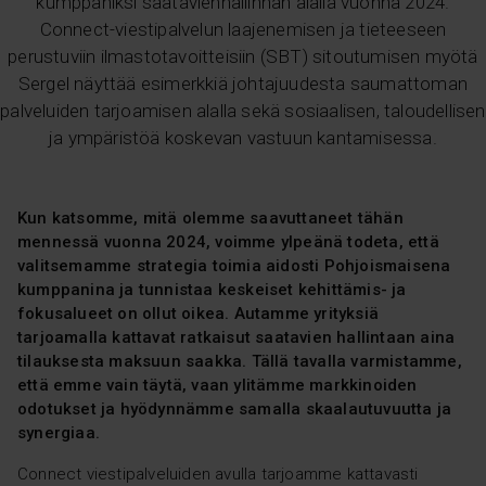
kumppaniksi saatavienhallinnan alalla vuonna 2024.
Connect-viestipalvelun laajenemisen ja tieteeseen
perustuviin ilmastotavoitteisiin (SBT) sitoutumisen myötä
Sergel näyttää esimerkkiä johtajuudesta saumattoman
palveluiden tarjoamisen alalla sekä sosiaalisen, taloudellisen
ja ympäristöä koskevan vastuun kantamisessa.
Kun
katsomme
, mitä olemme
saavuttaneet
tähän
mennessä vuonna 2024,
voimme ylpeänä todeta
,
että
valitsemamme strategia toimia aidosti Pohjoismaisena
kumppanina ja tunnistaa keskeiset kehittämis- ja
fokusalueet on ollut oikea. Autamme yrityksiä
tarjoamalla kattavat ratkaisut saatavien hallintaan aina
tilauksesta maksuun saakka. Tällä
ta
valla
varmista
mme
,
että emme vain täytä, vaan ylitämme markkinoiden
odotukset
ja
hyödynnämme
samalla skaalautuvuutta ja
synergiaa.
Connect viestipalveluiden avulla tarjoamme kattavasti ​​