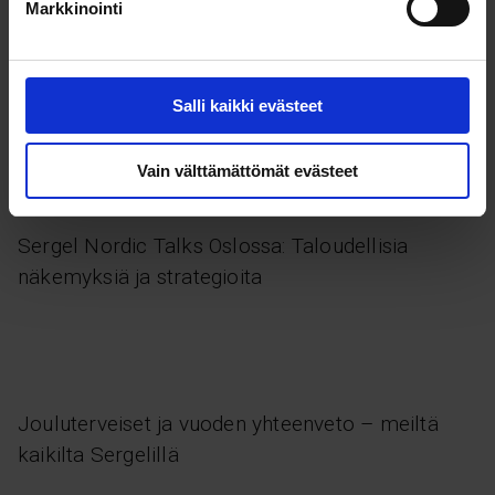
Markkinointi
Vastuullisuus, joka muuttaa pelin – Sergel
näyttää tietä
Salli kaikki evästeet
Vain välttämättömät evästeet
Sergel Nordic Talks Oslossa: Taloudellisia
näkemyksiä ja strategioita
Jouluterveiset ja vuoden yhteenveto – meiltä
kaikilta Sergelillä