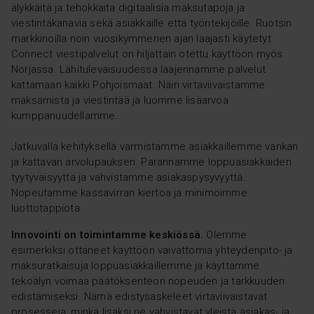
älykkäitä ja tehokkaita digitaalisia maksutapoja ja
viestintäkanavia sekä asiakkaille että työntekijöille. Ruotsin
markkinoilla noin vuosikymmenen ajan laajasti käytetyt
Connect viestipalvelut on hiljattain otettu käyttöön myös
Norjassa. Lähitulevaisuudessa laajennamme palvelut
kattamaan kaikki Pohjoismaat. Näin virtaviivaistamme
maksamista ja viestintää ja luomme lisäarvoa
kumppanuudellamme.
Jatkuvalla kehityksellä varmistamme asiakkaillemme vankan
ja kattavan arvolupauksen. Parannamme loppuasiakkaiden
tyytyväisyyttä ja vahvistamme asiakaspysyvyyttä.
Nopeutamme kassavirran kiertoa ja minimoimme
luottotappiota.
Innovointi on toimintamme keskiössä.
Olemme
esimerkiksi ottaneet käyttöön vaivattomia yhteydenpito- ja
maksuratkaisuja loppuasiakkaillemme ja käyttämme
tekoälyn voimaa päätöksenteon nopeuden ja tarkkuuden
edistämiseksi. Nämä edistysaskeleet virtaviivaistavat
prosesseja, minkä lisäksi ne vahvistavat yleistä asiakas- ja