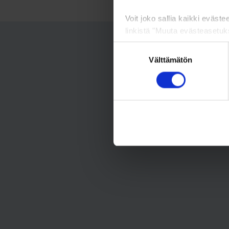
Voit joko sallia kaikki eväste
linkistä "Muuta evästeasetuks
Suostumuksen
Välttämätön
valinta