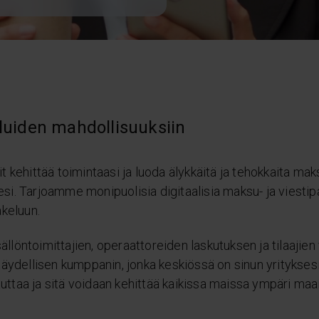
eluiden mahdollisuuksiin
t kehittää toimintaasi ja luoda älykkäitä ja tehokkaita mak
llesi. Tarjoamme monipuolisia digitaalisia maksu- ja viestipa
akeluun.
löntoimittajien, operaattoreiden laskutuksen ja tilaajien 
dellisen kumppanin, jonka keskiössä on sinun yritykses
ttaa ja sitä voidaan kehittää kaikissa maissa ympäri maa