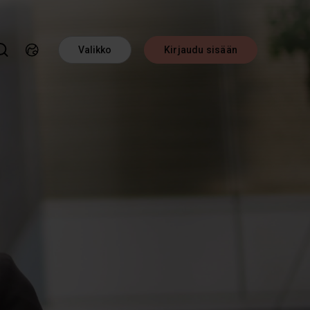
Valikko
Kirjaudu sisään