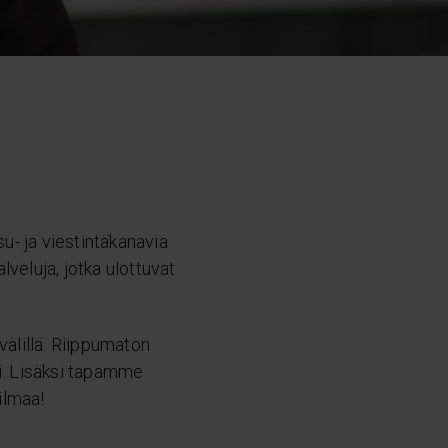
su- ja viestintäkanavia
lveluja, jotka ulottuvat
välillä. Riippumaton
i. Lisäksi tapamme
ilmaa!