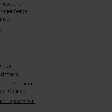
y Account
nager Sergel
nnect
il
ntus
ndmark
count Manager
gel Connect
jan Tapaaminen