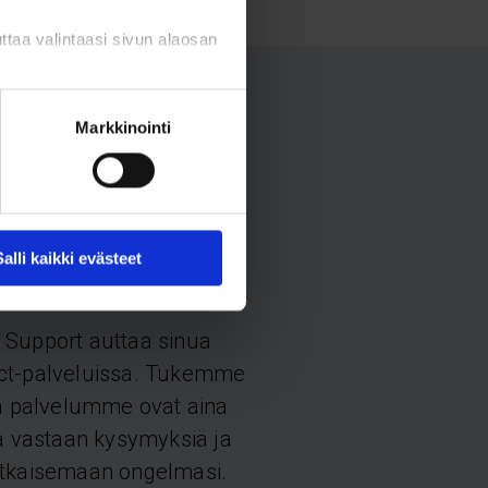
uuttaa valintaasi sivun alaosan
Markkinointi
Connect
t
Salli kaikki evästeet
 Support auttaa sinua
ect-palveluissa. Tukemme
tä palvelumme ovat aina
aa vastaan kysymyksiä ja
atkaisemaan ongelmasi.