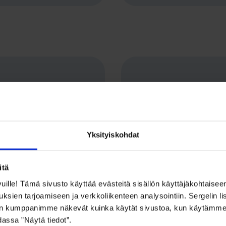
asic
SenderID
Protection
tekstiviestintä
ti ja joustavasti
Yksityiskohdat
– Suojaa brändisi
mobiiliviestinnässä
itä
vuille! Tämä sivusto käyttää evästeitä sisällön käyttäjäkohtais
sien tarjoamiseen ja verkkoliikenteen analysointiin. Sergelin li
lan kumppanimme näkevät kuinka käytät sivustoa, kun käytämme
dassa ”Näytä tiedot”.