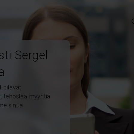
sti Sergel
a
t pitävät
ta, tehostaa myyntiä
me sinua.