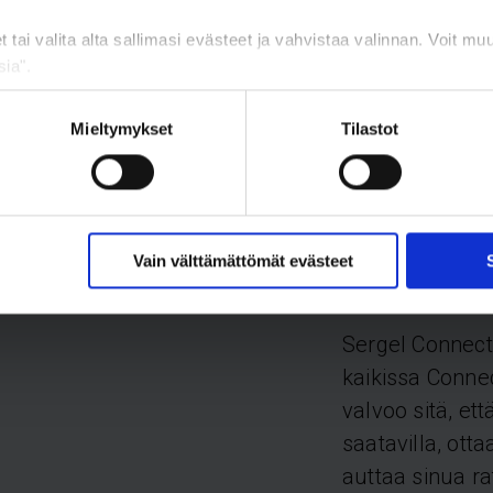
et tai valita alta sallimasi evästeet ja vahvistaa valinnan. Voit m
ia".
Mieltymykset
Tilastot
Sergel 
Suppor
Vain välttämättömät evästeet
Sergel Connect
kaikissa Conn
valvoo sitä, et
saatavilla, ott
auttaa sinua r