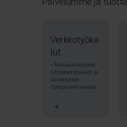
Palvelumme ja tuot
Verkkotyöka
lut
– Massalähetykset,
ryhmätekstiviestit ja
äänestykset
Composerin kautta