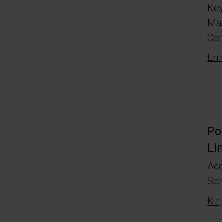
Ke
Ma
Co
Ema
Po
Li
Ac
Ser
Kir