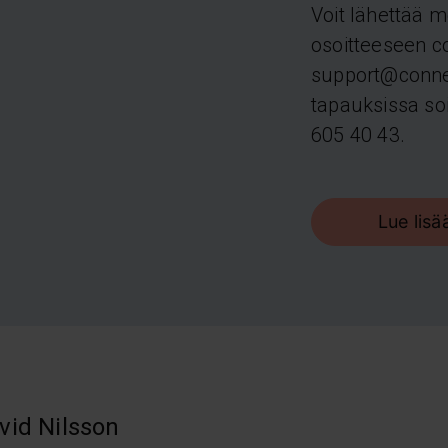
Voit lähettää m
osoitteeseen c
support@connec
tapauksissa so
605 40 43.
Lue lisä
vid Nilsson