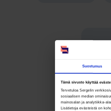
RCS B
– Moderni 
turvallises
Suostumus
Tämä sivusto käyttää eväste
Tervetuloa Sergelin verkkosi
sosiaalisen median ominaisuuk
mainosalan ja analytiikka-a
Lisätietoja evästeistä on koh