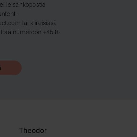
eille sähköpostia
ontent-
t.com tai kiireisissä
ittaa numeroon +46 8-
ä
Theodor