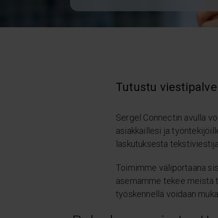
Tutustu viestipalv
Sergel Connectin avulla voi
asiakkaillesi ja työntekijöi
laskutuksesta tekstiviestij
Toimimme väliportaana sisäl
asemamme tekee meistä täy
työskennellä voidaan mukau