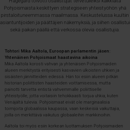
Hagegård toivotti osallistujat tervetulleiksi kaikkialta
Pohjoismaista keskittyen strategiseen yhteistyöhön yhä
pirstaloituneemmassa maailmassa. Keskustelussa kuultiin
asiantuntijoiden ja päättäjien näkemyksiä, ja siihen osallistui
sekä paikan päällä että verkossa olevia osallistujia.
Tohtori Mika Aaltola, Euroopan parlamentin jäsen:
Yhtenäinen Pohjoismaat haastavina aikoina
Mika Aaltola korosti vahvan ja yhtenäisen Pohjoismaiden
alueen merkitystä erityisesti kasvavien ulkoisten uhkien ja
sisäisten jännitteiden edessä. Hän toi esiin alueen pitkän
historian poliittisten haasteiden voittamisessa, mutta
painotti tarvetta entistä vahvemmalle poliittiselle
yhteistyölle, jotta voitaisiin tehokkaasti torjua uhkia, kuten
Venäjältä tulevia. Pohjoismaat eivät ole marginaalisia
toimijoita globaalissa kaupassa, vaan keskeisiä vaikuttajia,
joilla on merkittävä vaikutus globaaleihin markkinoihin.
Aaltola toi myös esiin korkean luottamuksen Pohjoismaiden