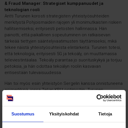
& Fraud Manager: Strategiset kumppanuudet ja
teknologian rooli
Antti Turunen korosti strategisten yhteistyösuhteiden
merkitystä Pohjoismaiden rajojen yli monimutkaisten riskien
hallitsemiseksi, erityisesti petosten hallinnassa. Hän
painotti, että paikallinen sopeutuminen on ratkaisevan
tärkeää tiettyjen sääntelyvaatimusten täyttämiseksi, mikä
tekee näistä yhteistyösuhteista elintärkeitä. Turunen totesi,
että teknologia, erityisesti 5G ja tekoäly, on muuttamassa
televiestintäalaa. Tekoäly parantaa jo suorituskykyä ja torjuu
petoksia, ja hän odottaa tekoälyn roolin kasvavan
entisestään tulevaisuudessa.
Hän toi myös esiin yhteistyön Sergelin kanssa onnistuneena
esimerkkinä, jossa Telian KPI:t optimoitiin. Turunen
huomautti, että Suomi omaksuu usein pragmaattisen mallin,
jossa sääntely joskus edeltää innovaatiota, mitä hän pitää
vahvuutena. Optimistisella asenteella Turunen ennustaa
Suostumus
Yksityiskohdat
Tietoja
lisääntyvää yhteistyötä televiestintäyritysten, pankkien ja
sääntelyviranomaisten välillä turvallisuuden parantamiseksi
entisestään.