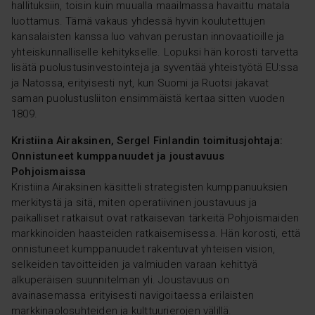
hallituksiin, toisin kuin muualla maailmassa havaittu matala
luottamus. Tämä vakaus yhdessä hyvin koulutettujen
kansalaisten kanssa luo vahvan perustan innovaatioille ja
yhteiskunnalliselle kehitykselle. Lopuksi hän korosti tarvetta
lisätä puolustusinvestointeja ja syventää yhteistyötä EU:ssa
ja Natossa, erityisesti nyt, kun Suomi ja Ruotsi jakavat
saman puolustusliiton ensimmäistä kertaa sitten vuoden
1809.
Kristiina Airaksinen, Sergel Finlandin toimitusjohtaja:
Onnistuneet kumppanuudet ja joustavuus
Pohjoismaissa
Kristiina Airaksinen käsitteli strategisten kumppanuuksien
merkitystä ja sitä, miten operatiivinen joustavuus ja
paikalliset ratkaisut ovat ratkaisevan tärkeitä Pohjoismaiden
markkinoiden haasteiden ratkaisemisessa. Hän korosti, että
onnistuneet kumppanuudet rakentuvat yhteisen vision,
selkeiden tavoitteiden ja valmiuden varaan kehittyä
alkuperäisen suunnitelman yli. Joustavuus on
avainasemassa erityisesti navigoitaessa erilaisten
markkinaolosuhteiden ja kulttuurierojen välillä.