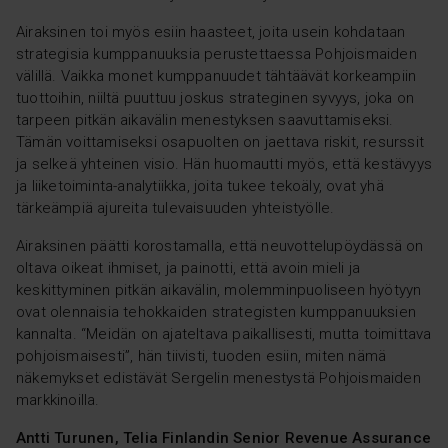
Airaksinen toi myös esiin haasteet, joita usein kohdataan
strategisia kumppanuuksia perustettaessa Pohjoismaiden
välillä. Vaikka monet kumppanuudet tähtäävät korkeampiin
tuottoihin, niiltä puuttuu joskus strateginen syvyys, joka on
tarpeen pitkän aikavälin menestyksen saavuttamiseksi.
Tämän voittamiseksi osapuolten on jaettava riskit, resurssit
ja selkeä yhteinen visio. Hän huomautti myös, että kestävyys
ja liiketoiminta-analytiikka, joita tukee tekoäly, ovat yhä
tärkeämpiä ajureita tulevaisuuden yhteistyölle.
Airaksinen päätti korostamalla, että neuvottelupöydässä on
oltava oikeat ihmiset, ja painotti, että avoin mieli ja
keskittyminen pitkän aikavälin, molemminpuoliseen hyötyyn
ovat olennaisia tehokkaiden strategisten kumppanuuksien
kannalta.
“Meidän on ajateltava paikallisesti, mutta toimittava
pohjoismaisesti”,
hän tiivisti, tuoden esiin, miten nämä
näkemykset edistävät Sergelin menestystä Pohjoismaiden
markkinoilla.
Antti Turunen, Telia Finlandin Senior Revenue Assurance