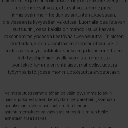
näkökulmien ja mahdollisuuksien korostamiselle. Sergelillä
uskomme vahvasti, että vahvuutemme piilee
ihmisissämme – heidän asiantuntemuksessaan,
draivissaan ja kyvyssään vaikuttaa. Luomalla osallistavan
kulttuurin, jossa kaikilla on mahdollisuus kasvaa,
rakennamme yhdessä kestävää tulevaisuutta. Erilaisten
aloitteiden, kuten vuosittaisen monimuotoisuus- ja
inkluusiokyselyn, palkkakatsauksien ja kohdennettujen
kehitysohjelmien avulla varmistamme, että
työntekijöillämme on yhtäläiset mahdollisuudet ja
työympäristö, jossa monimuotoisuutta arvostetaan.
Valmistautuessamme tähän päivään pyysimme joitakin
naisia, jotka edistävät kehitystämme päivittäin, jakamaan
ajatuksiaan rooleistaan, siitä, miten heidän
asiantuntemuksensa vahvistaa yritystä ja miten heille
annetaan tilaa kasvaa.