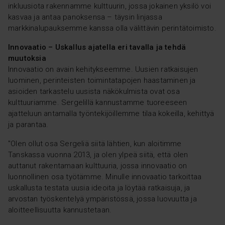
inkluusiota rakennamme kulttuurin, jossa jokainen yksilö voi
kasvaa ja antaa
panoksensa – täysin linjassa
markkinalupauksemme kanssa olla välittävin perintätoimisto.
Innovaatio – Uskallus ajatella eri tavalla ja tehdä
muutoksia
Innovaatio on avain kehitykseemme. Uusien ratkaisujen
luominen, perinteisten toimintatapojen haastaminen ja
asioiden tarkastelu uusista näkökulmista ovat osa
kulttuuriamme. Sergelillä kannustamme tuoreeseen
ajatteluun antamalla työntekijöillemme tilaa kokeilla, kehittyä
ja parantaa.
"
Olen ollut osa Sergeliä siitä lähtien, kun aloitimme
Tanskassa vuonna 2013, ja olen ylpeä siitä, että olen
auttanut rakentamaan kulttuuria, jossa innovaatio on
luonnollinen osa työtämme. Minulle innovaatio tarkoittaa
uskallusta testata uusia ideoita ja löytää ratkaisuja, ja
arvostan työskentelyä ympäristössä, jossa luovuutta ja
aloitteellisuutta kannustetaan.