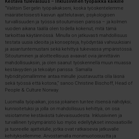
Kestävä tulevaisuus – Inklusiivinen työpaikka kaikille
“
Valitsin Sergelin työpaikakseni, koska työskentelemme
määrätietoisesti kasvun ajattelutavan, psykologisen
turvallisuuden ja työssä sitoutumisen parissa – ja kolmen
vuoden aikana täällä olen todella kokenut, mitä tämä
tarkoittaa käytännössä. Minulla on jatkuvasti mahdollisuus
testata uusia ideoita ja konsepteja, hyödyntää vahvuuksiani
ja asiantuntemustani sekä kehittyä tukevassa ympäristössä.
Sitoutuminen ja aloitteellisuus avaavat ovia jännittäviin
mahdollisuuksiin, ja olen saanut työskennellä muun muassa
kestävyyden ja tekoälyn parissa. Samalla
hybridityömallimme antaa minulle joustavuutta olla läsnä
sekä työssä että kotona
,” sanoo Christine Bischoff, Head of
People & Culture Norway.
Luomalla työpaikan, jossa jokainen tuntee itsensä nähdyksi,
kunnioitetuksi ja jolla on mahdollisuus kehittyä, on osa
visiotamme kestävästä tulevaisuudesta. Inklusiivinen ja
turvallinen työympäristö luo myös edellytykset innovaatioille
ja tuoreelle ajattelulle, jotka ovat ratkaisevia jatkuvalle
kehityksellemme. Arvostamalla monimuotoisuutta ja