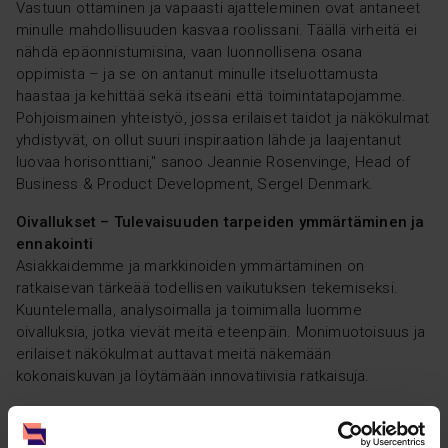
Vastuun ottaminen ja vapaasti ajatteleminen ovat antaneet
minulle mahdollisuuden kasvaa roolissani. Täällä virheitä ei
nähdä epäonnistumisina, vaan luonnollisena osana
oppimista – ja se on antanut minulle itseluottamusta
haastaa ja kehittää sekä itseäni että toimintatapojamme.
Pohjoismainen yhteistyö, jossa erilaiset taidot ja näkökulmat
yhdistyvät, on ollut suuri inspiraation lähde ja laajentanut
luovaa horisonttiani,
" sanoo Jeannie Rosenvinge, Head of
Business & Product Development, Sergel Denmark.
Oivallukset – Tulevaisuuden tarpeiden ymmärtäminen ja
ennakointi
Asiakkaidemme ja markkinoiden ymmärtäminen on
ratkaisevan tärkeää todellisen vaikutuksen tekemiseksi.
Kuuntelemalla, analysoimalla ja toimimalla luomme
oivalluksia, jotka vievät meitä eteenpäin. Monimuotoisuus ja
erilaiset näkökulmat auttavat meitä näkemään
kokonaiskuvan ja löytämään innovatiivisia ratkaisuja.
"
Työskentely Sergelillä on antanut minulle mahdollisuuden
kasvaa, syventää markkinaymmärrystäni ja tuoda esiin